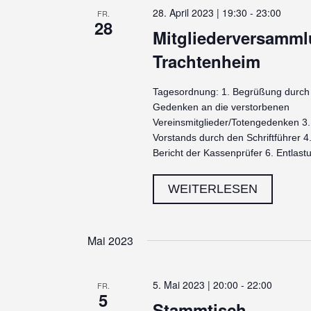
28. April 2023 | 19:30
-
23:00
FR.
28
Mitgliederversamml
Trachtenheim
Tagesordnung: 1. Begrüßung durch 
Gedenken an die verstorbenen
Vereinsmitglieder/Totengedenken 3. 
Vorstands durch den Schriftführer 4.
Bericht der Kassenprüfer 6. Entlas
WEITERLESEN
MITGLI
IM
TRACHT
Mai 2023
5. Mai 2023 | 20:00
-
22:00
FR.
5
Stammtisch