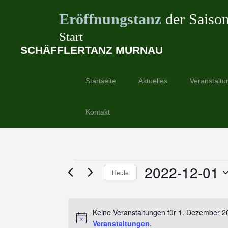
Eröffnungstanz
der Saiso
Start
SCHÄFFLERTANZ MURNAU
Springe
zum
Startseite
Aktuelles
Veranstaltu
Inhalt
Kontakt
Veranstaltungen
2022-12-01
Heute
für
Datum
wählen.
1.
Keine Veranstaltungen für 1. Dezember 2
Veranstaltungen
.