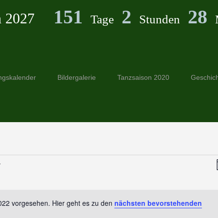
151
2
28
n 2027
Tage
Stunden
ngskalender
Bildergalerie
Tanzsaison 2020
Geschic
022 vorgesehen. Hier geht es zu den
nächsten bevorstehenden
Hinweis