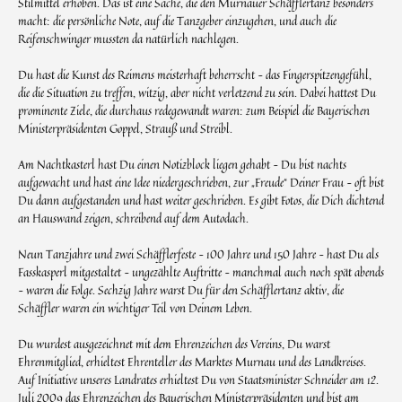
Stilmittel erhoben. Das ist eine Sache, die den Murnauer Schäfflertanz besonders
macht: die persönliche Note, auf die Tanzgeber einzugehen, und auch die
Reifenschwinger mussten da natürlich nachlegen.
Du hast die Kunst des Reimens meisterhaft beherrscht – das Fingerspitzengefühl,
die die Situation zu treffen, witzig, aber nicht verletzend zu sein. Dabei hattest Du
prominente Ziele, die durchaus redegewandt waren: zum Beispiel die Bayerischen
Ministerpräsidenten Goppel, Strauß und Streibl.
Am Nachtkasterl hast Du einen Notizblock liegen gehabt – Du bist nachts
aufgewacht und hast eine Idee niedergeschrieben, zur „Freude“ Deiner Frau – oft bist
Du dann aufgestanden und hast weiter geschrieben. Es gibt Fotos, die Dich dichtend
an Hauswand zeigen, schreibend auf dem Autodach.
Neun Tanzjahre und zwei Schäfflerfeste – 100 Jahre und 150 Jahre – hast Du als
Fasskasperl mitgestaltet – ungezählte Auftritte – manchmal auch noch spät abends
– waren die Folge. Sechzig Jahre warst Du für den Schäfflertanz aktiv, die
Schäffler waren ein wichtiger Teil von Deinem Leben.
Du wurdest ausgezeichnet mit dem Ehrenzeichen des Vereins, Du warst
Ehrenmitglied, erhieltest Ehrenteller des Marktes Murnau und des Landkreises.
Auf Initiative unseres Landrates erhieltest Du von Staatsminister Schneider am 12.
Juli 2009 das Ehrenzeichen des Bayerischen Ministerpräsidenten und bist am