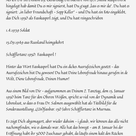
hingelegt hab damit Du es mir signierst, hast Du g‘sagt „lass es mir da“. Du hast es
signiert: „in lieber Freundschaft – Sepp Keller“ – und Du hast ein Foto eingeklebt,
das Dich 1950 als Fasskasperl zeigt, und Du hast reingeschrieben
1.4.1939 Soldat
15.09.1949 aus Russland heimgekehrt
Schäfflertanz 1950: Fasskasperl !
Hinter das Wort Fasskasperl hast Du ein dickes Ausrufezeichen gesetzt – das
Ausrufezeichen bist Du gewesen! Du hast Deine Lebensfreude hinaus gerufen in de
Welt, Diene Lebensfreude, Deinen Humor!
Aus einem Bild von Dir – aufgenommen an Deinem 2. Tanztag, dem 15. Januar
1950 beim Tanz für den Oberen Weißen, spricht so viel von der Dynamik und
Lebenslust, so dass es Frau Dr. Salmen ausgewählt hat als Titelbild für die
Sonderausstellung „(Un)fassbar. 150 Jahre Schäfflertanz in Murnau.
Es zeigt Dich abgemagert, aber wieder daheim – i glaub, wir können das alle nicht
nachempfinden, wie es damals war. Alle hat das bewegt – am 8. Januar bei der
Eröffnung habt ihr 5000 Zuschauer gehabt, da läufts einem kalt den Rücken