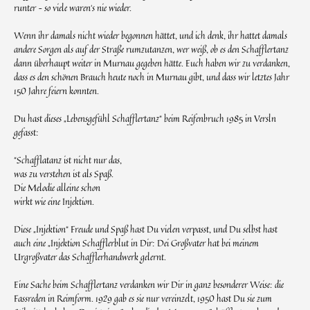
runter – so viele waren‘s nie wieder.
Wenn ihr damals nicht wieder begonnen hättet, und ich denk, ihr hattet damals
andere Sorgen als auf der Straße rumzutanzen, wer weiß, ob es den Schafflertanz
dann überhaupt weiter in Murnau gegeben hätte. Euch haben wir zu verdanken,
dass es den schönen Brauch heute noch in Murnau gibt, und dass wir letztes Jahr
150 Jahre feiern konnten.
Du hast dieses „Lebensgefühl Schafflertanz“ beim Reifenbruch 1985 in Versln
gefasst:
“Schafflatanz ist nicht nur das,
was zu verstehen ist als Spaß.
Die Melodie alleine schon
wirkt wie eine Injektion.
Diese „Injektion“ Freude und Spaß hast Du vielen verpasst, und Du selbst hast
auch eine „Injektion Schafflerblut in Dir: Dei Großvater hat bei meinem
Urgroßvater das Schafflerhandwerk gelernt.
Eine Sache beim Schafflertanz verdanken wir Dir in ganz besonderer Weise: die
Fassreden in Reimform. 1929 gab es sie nur vereinzelt, 1950 hast Du sie zum