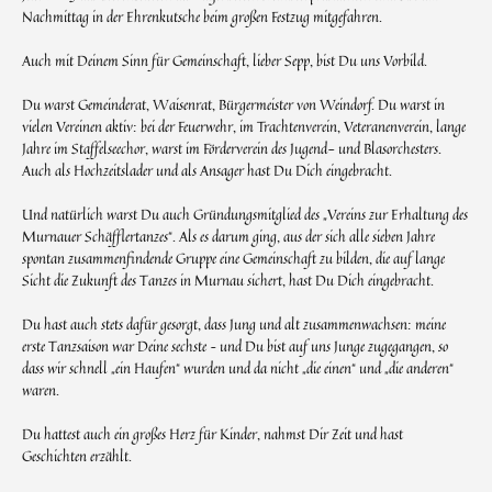
Nachmittag in der Ehrenkutsche beim großen Festzug mitgefahren.
Auch mit Deinem Sinn für Gemeinschaft, lieber Sepp, bist Du uns Vorbild.
Du warst Gemeinderat, Waisenrat, Bürgermeister von Weindorf. Du warst in
vielen Vereinen aktiv: bei der Feuerwehr, im Trachtenverein, Veteranenverein, lange
Jahre im Staffelseechor, warst im Förderverein des Jugend- und Blasorchesters.
Auch als Hochzeitslader und als Ansager hast Du Dich eingebracht.
Und natürlich warst Du auch Gründungsmitglied des „Vereins zur Erhaltung des
Murnauer Schäfflertanzes“. Als es darum ging, aus der sich alle sieben Jahre
spontan zusammenfindende Gruppe eine Gemeinschaft zu bilden, die auf lange
Sicht die Zukunft des Tanzes in Murnau sichert, hast Du Dich eingebracht.
Du hast auch stets dafür gesorgt, dass Jung und alt zusammenwachsen: meine
erste Tanzsaison war Deine sechste – und Du bist auf uns Junge zugegangen, so
dass wir schnell „ein Haufen“ wurden und da nicht „die einen“ und „die anderen“
waren.
Du hattest auch ein großes Herz für Kinder, nahmst Dir Zeit und hast
Geschichten erzählt.