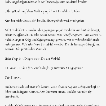
Deine Angehörigen haben es in der Todesanzeige zum Ausdruck bracht:
„Über 90 Jahr auf dieser Welt – ging ich mit Freud durchs Leben.
Nun hat mich Gott zu sich bestellt, die ewige Ruh wird er mir geben.“
Mit Freude bist Du durchs Leben gegangen, 91 Jahre ruhelos und hast viel bewegt,
privat wie öffentlich. 60 Jahr davon haben Deine Schaffler gehört – und wärst Du
nicht so lange in Krieg und Gefangenschaft gewesen, wär es wahrscheinlich noch
mehr gewesen. Wir sehen’s am Sterbebild: vorn bist Du als Fasskasperl drauf, und
das war Dein persönlicher Wunsch.
Lieber Sepp, in 3 Dingen warst Du uns Vorbild:
1. Humor – 2. Sinn für Gemeinschaft – 3. Interesse & Engagement
Dein Humor:
Du hättest auch verbittert sein können, wenn einem Krieg und Gefangenschaft 10
Jahre von da Jugend nehmen. Aber Du warst anders, und das hat mich tief
beeindruckt.
Als ich Dir bei Deinem 85. Geburtstag Dei Bücherl von 1971 „meine Kasperlverse“