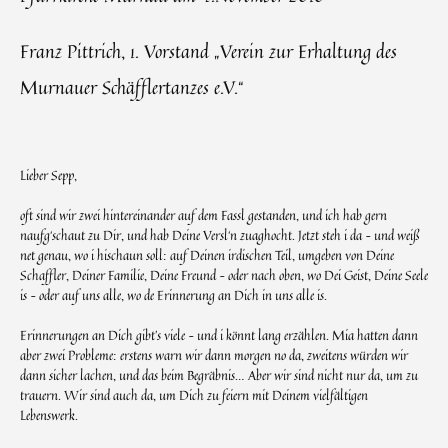
Franz Pittrich, 1. Vorstand „Verein zur Erhaltung des
Murnauer Schäfflertanzes e.V.“
Lieber Sepp,
oft sind wir zwei hintereinander auf dem Fassl gestanden, und ich hab gern
naufg‘schaut zu Dir, und hab Deine Versl‘n zuaghocht. Jetzt steh i da – und weiß
net genau, wo i hischaun soll: auf Deinen irdischen Teil, umgeben von Deine
Schaffler, Deiner Familie, Deine Freund – oder nach oben, wo Dei Geist, Deine Seele
is – oder auf uns alle, wo de Erinnerung an Dich in uns alle is.
Erinnerungen an Dich gibt’s viele – und i könnt lang erzählen. Mia hatten dann
aber zwei Probleme: erstens warn wir dann morgen no da, zweitens würden wir
dann sicher lachen, und das beim Begräbnis… Aber wir sind nicht nur da, um zu
trauern. Wir sind auch da, um Dich zu feiern mit Deinem vielfältigen
Lebenswerk.