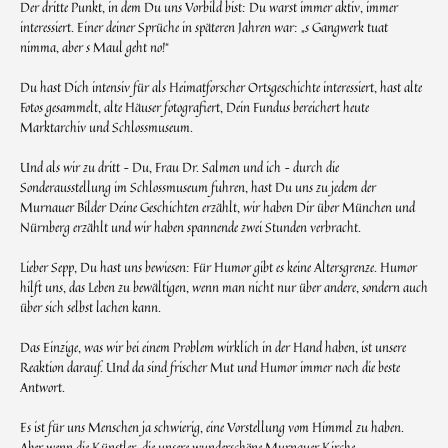
Der dritte Punkt, in dem Du uns Vorbild bist: Du warst immer aktiv, immer
interessiert. Einer deiner Sprüche in späteren Jahren war: „s Gangwerk tuat
nimma, aber s Maul geht no!“
Du hast Dich intensiv für als Heimatforscher Ortsgeschichte interessiert, hast alte
Fotos gesammelt, alte Häuser fotografiert, Dein Fundus bereichert heute
Marktarchiv und Schlossmuseum.
Und als wir zu dritt – Du, Frau Dr. Salmen und ich – durch die
Sonderausstellung im Schlossmuseum fuhren, hast Du uns zu jedem der
Murnauer Bilder Deine Geschichten erzählt, wir haben Dir über München und
Nürnberg erzählt und wir haben spannende zwei Stunden verbracht.
Lieber Sepp, Du hast uns bewiesen: Für Humor gibt es keine Altersgrenze. Humor
hilft uns, das Leben zu bewältigen, wenn man nicht nur über andere, sondern auch
über sich selbst lachen kann.
Das Einzige, was wir bei einem Problem wirklich in der Hand haben, ist unsere
Reaktion darauf. Und da sind frischer Mut und Humor immer noch die beste
Antwort.
Es ist für uns Menschen ja schwierig, eine Vorstellung vom Himmel zu haben.
Aber wenn die Künstler, die unsere wunderschöne Murnauer Kirche