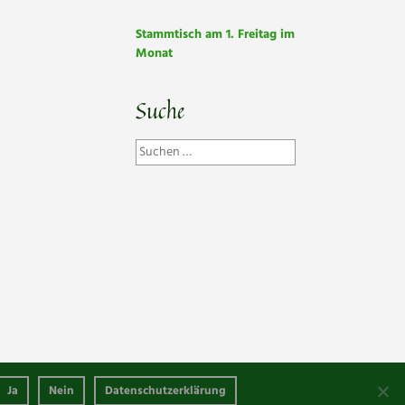
Stammtisch am 1. Freitag im
Monat
Suche
Suchen
nach:
Ja
Copyright © 2019 Schäfflertanz Murnau |
Nein
Datenschutzerklärung
Datenschutz
|
Impressum