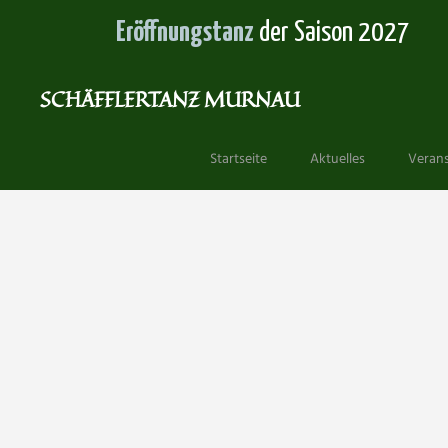
Eröffnungstanz
der Saison 2027
SCHÄFFLERTANZ MURNAU
Springe
zum
Startseite
Aktuelles
Verans
Inhalt