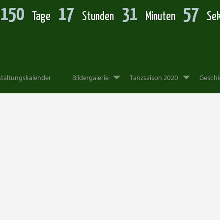
150
17
31
56
Tage
Stunden
Minuten
Se
taltungskalender
Bildergalerie
Tanzsaison 2020
Geschi