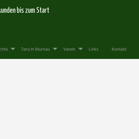
kunden
bis zum Start
chte
Tanz In Murnau
Verein
Links
Kontakt