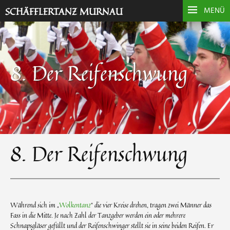
SCHÄFFLERTANZ MURNAU
MENÜ
8. Der Reifenschwung
8. Der Reifenschwung
Während sich im „
Wolkentanz
“ die vier Kreise drehen, tragen zwei Männer das
Fass in die Mitte. Je nach Zahl der Tanzgeber werden ein oder mehrere
Schnapsgläser gefüllt und der Reifenschwinger stellt sie in seine beiden Reifen. Er