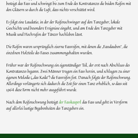
besteigt das Fass und schwingt bis zum Ende des Kontratanzes die beiden Reifen mit
den Gläsern so durch die Luft, dass nichts verschüttet wird.
Es folgt eine Laudatio, in der der Reifenschwinger auf den Tanzgeber, lokale
Geschichte und besondere Ereignisse eingeht, und am Ende den Tanzgeber mit
Musik und Hochrufen der Tänzer hochleben lässt.
Die Reifen waren ursprünglich eiserne Fassreifen, mit denen die „Fassdauben“, die
einzelnen Holzteile des Fasses zusammengehalten wurden.
Früher war der Reifenschwung ein eigenständiger Teil, der erst nach Abschluss des
Kontratanzes begann. Zwei Männer trugen ein Fass herein, und schlugen zu einer
eigenen Melodie („das Koda“) die Fassreifen fest. Danach folgte der Reifenschwung.
Allerdings verlängerte sich dadurch die Zeit für einen Tanz erheblich, so dass seit
1964 diese Form nicht mehr ausgeführt wurde.
Nach dem Reifenschwung besteigt
der Fasskasperl
das Fass und geht in Versform
auf allerlei lustige Begebenheiten des Tanzgebers ein.