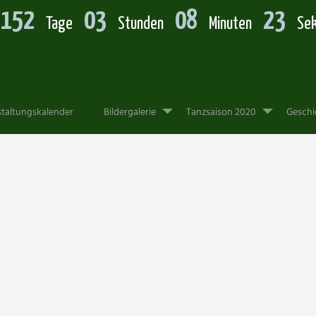
152
03
08
22
Tage
Stunden
Minuten
Se
taltungskalender
Bildergalerie
Tanzsaison 2020
Geschi
anz Murnau