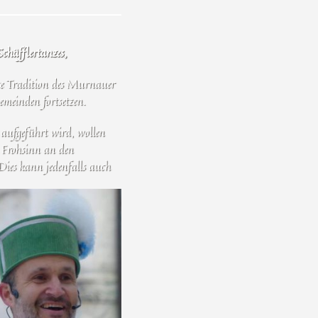
chäfflertanzes,
lte Tradition des Murnauer
meinden fortsetzen.
r aufgeführt wird, wollen
 Frohsinn an den
Dies kann jedenfalls auch