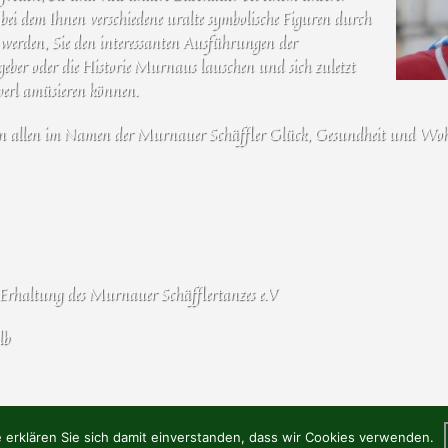
bei dem Ihnen verschiedene uralte symbolische Figuren durch
werden, Sie den interessanten Ausführungen der
eber oder die Historie Murnaus lauschen und sich zuletzt
sperl amüsieren können.
en allen im Namen der Murnauer Schäffler Glück, Gesundheit und Wohl
r Erhaltung des Murnauer Schäfflertanzes e.V
lb
Copyri
 erklären Sie sich damit einverstanden, dass wir Cookies verwenden.