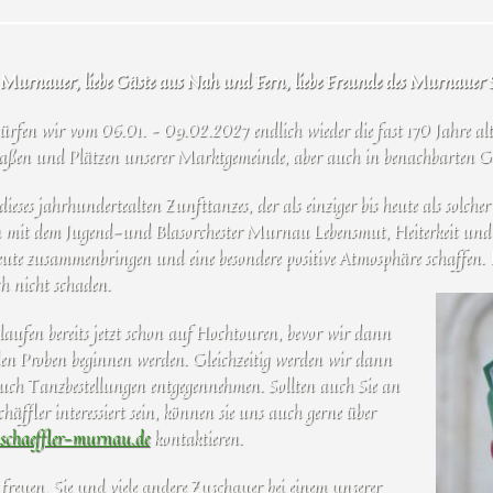
urnauer, liebe Gäste aus Nah und Fern, liebe Freunde des Murnauer S
dürfen wir vom 06.01. – 09.02.2027 endlich wieder die fast 170 Jahre a
raßen und Plätzen unserer Marktgemeinde, aber auch in benachbarten Ge
eses jahrhundertealten Zunfttanzes, der als einziger bis heute als solche
mit dem Jugend-und Blasorchester Murnau Lebensmut, Heiterkeit und
Leute zusammenbringen und eine besondere positive Atmosphäre schaffen. 
ich nicht schaden.
laufen bereits jetzt schon auf Hochtouren, bevor wir dann
en Proben beginnen werden. Gleichzeitig werden wir dann
uch Tanzbestellungen entgegennehmen. Sollten auch Sie an
fler interessiert sein, können sie uns auch gerne über
schaeffler-murnau.de
kontaktieren.
reuen, Sie und viele andere Zuschauer bei einem unserer