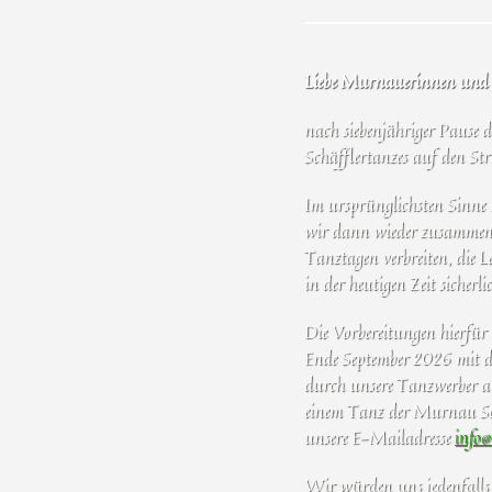
Liebe Murnauerinnen und M
nach siebenjähriger Pause 
Schäfflertanzes auf den St
Im ursprünglichsten Sinne di
wir dann wieder zusammen 
Tanztagen verbreiten, die 
in der heutigen Zeit sicherl
Die Vorbereitungen hierfür 
Ende September 2026 mit d
durch unsere Tanzwerber a
einem Tanz der Murnau Schäf
unsere E-Mailadresse
info@
Wir würden uns jedenfalls f