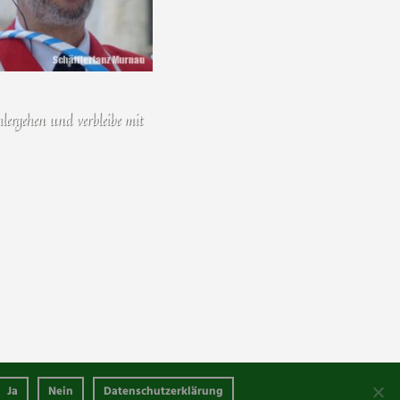
ergehen und verbleibe mit
ght © 2019 Schäfflertanz Murnau |
Datenschutz
|
Impressum
Ja
Nein
Datenschutzerklärung