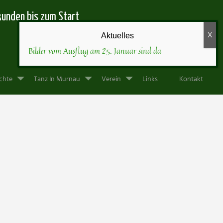
kunden
bis zum Start
Bilder vom Ausflug am 25. Januar sind da
chte
Tanz In Murnau
Verein
Links
Kontakt