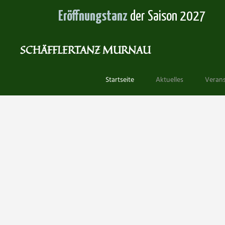
Eröffnungstanz
der Saison 2027
SCHÄFFLERTANZ MURNAU
Springe
zum
Startseite
Aktuelles
Verans
Inhalt
Schäfflert