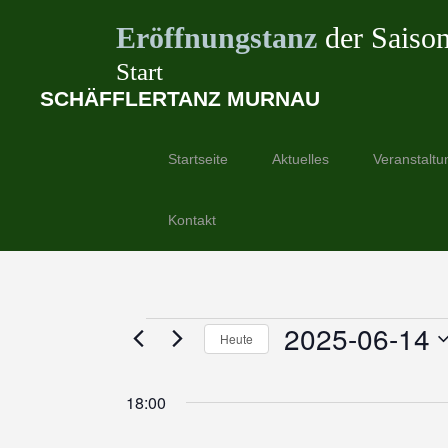
Eröffnungstanz
der Saiso
Start
SCHÄFFLERTANZ MURNAU
Springe
zum
Startseite
Aktuelles
Veranstaltu
Inhalt
Kontakt
Veranstaltungen
2025-06-14
Heute
für
Datum
wählen.
18:00
14.