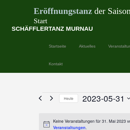
Eröffnungstanz
der Saiso
Start
SCHÄFFLERTANZ MURNAU
Springe
zum
Startseite
Aktuelles
Veranstaltu
Inhalt
Kontakt
Veranstaltungen
2023-05-31
Heute
für
Datum
wählen.
31.
Keine Veranstaltungen für 31. Mai 2023 
Veranstaltungen
.