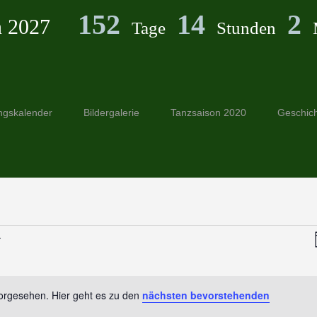
152
14
2
n 2027
Tage
Stunden
ngskalender
Bildergalerie
Tanzsaison 2020
Geschic
vorgesehen. Hier geht es zu den
nächsten bevorstehenden
Hinweis