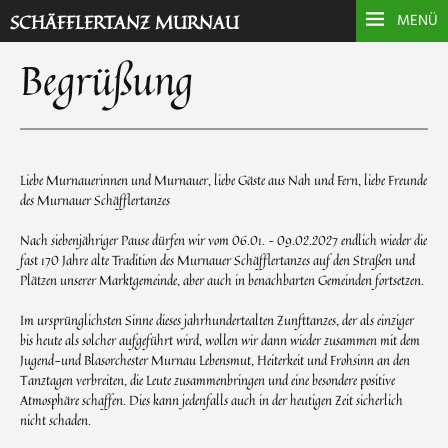
SCHÄFFLERTANZ MURNAU
MENÜ
Begrüßung
Liebe Murnauerinnen und Murnauer, liebe Gäste aus Nah und Fern, liebe Freunde
des Murnauer Schäfflertanzes
Nach siebenjähriger Pause dürfen wir vom 06.01. – 09.02.2027 endlich wieder die
fast 170 Jahre alte Tradition des Murnauer Schäfflertanzes auf den Straßen und
Plätzen unserer Marktgemeinde, aber auch in benachbarten Gemeinden fortsetzen.
Im ursprünglichsten Sinne dieses jahrhundertealten Zunfttanzes, der als einziger
bis heute als solcher aufgeführt wird, wollen wir dann wieder zusammen mit dem
Jugend-und Blasorchester Murnau Lebensmut, Heiterkeit und Frohsinn an den
Tanztagen verbreiten, die Leute zusammenbringen und eine besondere positive
Atmosphäre schaffen. Dies kann jedenfalls auch in der heutigen Zeit sicherlich
nicht schaden.