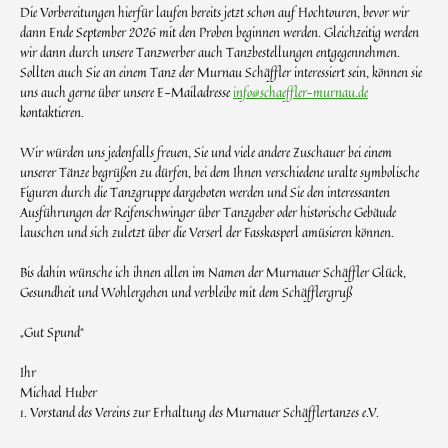
Die Vorbereitungen hierfür laufen bereits jetzt schon auf Hochtouren, bevor wir
dann Ende September 2026 mit den Proben beginnen werden. Gleichzeitig werden
wir dann durch unsere Tanzwerber auch Tanzbestellungen entgegennehmen.
Sollten auch Sie an einem Tanz der Murnau Schäffler interessiert sein, können sie
uns auch gerne über unsere E-Mailadresse
info@schaeffler-murnau.de
kontaktieren.
Wir würden uns jedenfalls freuen, Sie und viele andere Zuschauer bei einem
unserer Tänze begrüßen zu dürfen, bei dem Ihnen verschiedene uralte symbolische
Figuren durch die Tanzgruppe dargeboten werden und Sie den interessanten
Ausführungen der Reifenschwinger über Tanzgeber oder historische Gebäude
lauschen und sich zuletzt über die Verserl der Fasskasperl amüsieren können.
Bis dahin wünsche ich ihnen allen im Namen der Murnauer Schäffler Glück,
Gesundheit und Wohlergehen und verbleibe mit dem Schäfflergruß
„Gut Spund“
Ihr
Michael Huber
1. Vorstand des Vereins zur Erhaltung des Murnauer Schäfflertanzes e.V.